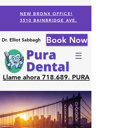
NEW BRONX OFFICE!
3510 BAINBRIDGE AVE.
Book Now
Dr. Elliot Sabbagh
Llame ahora 718.689. PURA